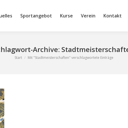
s
Sportangebot
Kurse
Verein
Kontakt
Club
uelles
Sportangebot
Kurse
Verein
Kontakt
chlagwort-Archive:
Stadtmeisterschaft
Sie befinden sich hier:
Start
Mit "Stadtmeisterschaften" verschlagwortete Einträge