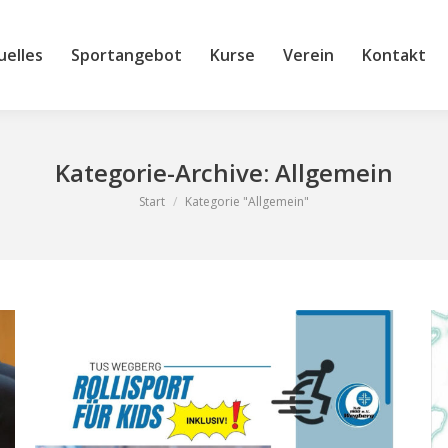
s
Sportangebot
Kurse
Verein
Kontakt
Club
uelles
Sportangebot
Kurse
Verein
Kontakt
Kategorie-Archive:
Allgemein
Sie befinden sich hier:
Start
Kategorie "Allgemein"