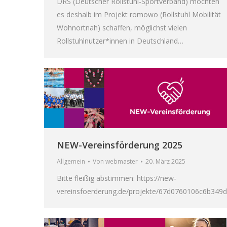
DRS (Deutscher Rollstuhl-Sportverband) möchten
es deshalb im Projekt romowo (Rollstuhl Mobilität
Wohnortnah) schaffen, möglichst vielen
Rollstuhlnutzer*innen in Deutschland…
NEW-Vereinsförderung 2025
Allgemein
Von
webmaster
20. März 2025
Bitte fleißig abstimmen: https://new-
vereinsfoerderung.de/projekte/67d0760106c6b349