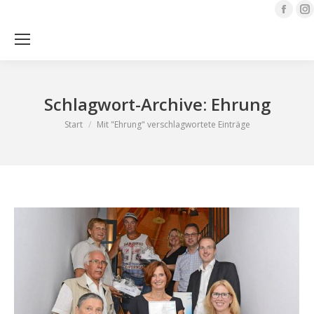
Face
page
open
Sea
in
i
new
Schlagwort-Archive:
Ehrung
wind
Sie befinden sich hier:
Start
Mit "Ehrung" verschlagwortete Einträge