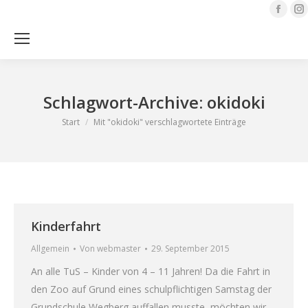
Face
page
open
Sea
in
i
new
Schlagwort-Archive:
okidoki
wind
Sie befinden sich hier:
Start
Mit "okidoki" verschlagwortete Einträge
Kinderfahrt
Allgemein
Von
webmaster
29. September 2015
An alle TuS – Kinder von 4 – 11 Jahren! Da die Fahrt in
den Zoo auf Grund eines schulpflichtigen Samstag der
Grundschule Wegberg auffallen musste, möchten wir