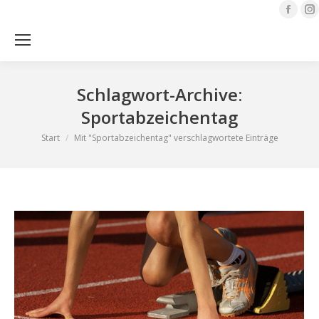
Face
page
open
Sea
in
i
new
Schlagwort-Archive:
wind
Sportabzeichentag
Sie befinden sich hier:
Start
Mit "Sportabzeichentag" verschlagwortete Einträge