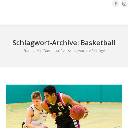
Face
page
open
Sea
in
i
new
Schlagwort-Archive:
Basketball
wind
Sie befinden sich hier:
Start
Mit "Basketball" verschlagwortete Einträge