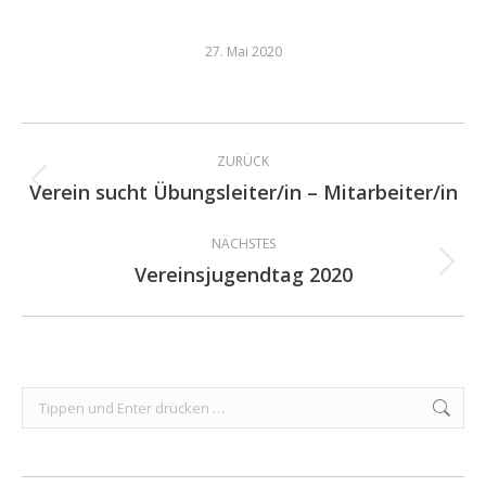
27. Mai 2020
Kommentarnavigation
ZURÜCK
Verein sucht Übungsleiter/in – Mitarbeiter/in
Vorheriger
Beitrag:
NÄCHSTES
Vereinsjugendtag 2020
Nächster
Beitrag:
Search: