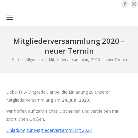
Face
page
open
Sea
in
i
new
Mitgliederversammlung 2020 –
wind
neuer Termin
Sie befinden sich hier:
Start
Allgemein
Mitgliederversammlung 2020 – neuer Termin
Liebe TuS-Mitglieder, anbei die Einladung zu unserer
Mitgliederversammlung am
24. Juni 2020.
Wir hoffen auf zahlreiches Erscheinen und verbleiben mit
sportlichen Grüßen.
Einladung zur Mitgliederversammlung 2020